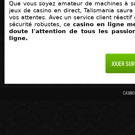
Que vous soyez amateur de machines à s
jeux de casino en direct, Talismania saura
vos attentes. Avec un service client réacti
sécurité robustes, ce
casino en ligne mé
doute l'attention de tous les passi
ligne.
JOUER SUR
CASINO