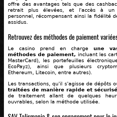
offre des avantages tels que des cashbac
retrait plus élevées, et l'accès à un
personnel, récompensant ainsi la fidélité d
assidus.
Retrouvez des méthodes de paiement variées
Le casino prend en charge
une va
méthodes de paiement,
incluant les car
MasterCard), les portefeuilles électroniques
EcoPayz), ainsi que plusieurs cryptom
Ethereum, Litecoin, entre autres).
Les transactions, qu'il s'agisse de dépôts o
traitées de manière rapide et sécuris
de traitement allant de quelques heu
ouvrables, selon la méthode utilisée.
SAV Talismania & son engagement pour le je